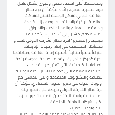
ومحافظتها على اقتصاد متنوع وحيوي يشكل عامل
قوة لمسيرة تنموية رائدة، مؤكداً أن حرة مطار
الشارقة الدولي تشكل الوجهة الأمثل للشركات
العالمية الراغبة بالاستثمار والوصول إلى قاعدة
واسعة من العملاء والمستهلكين والأسواق
المستهدفة، مشيراً إلى أن اختيار شركة "بياه تك
كيميكالز إندستريز" لحرة مطار الشارقة الدولي لافتتاح
منشأتها المتخصصة في إنتاج تركيبات الإنزيمات،
اعترافاً عالمياً متزايداً بأهمية إمارة الشارقة ومناطقها
الحرة كمركز عالمي في قطاع الصناعة، ووجهة رائدة
للصناعات الكيميائية، التي تعتبر من القطاعات
الصناعية المهمة التي حددتها الاستراتيجية الوطنية
للصناعة والتكنولوجيا المتقدمة والتي تتماشى مع
أولويات الدولة في تعزيز التنويع الاقتصادي، مؤكداً أن
حرة مطار الشارقة الدولي حريصة على توفير بيئة
عمل مثالية واستثنائية تضمن النمو والتطور والازدهار
لكل الشركات العاملة بالمنطقة.
التكنولوجيا الخضراء
من جانبه، قال حمد سعيد محمد الرواحي، إن اختيار