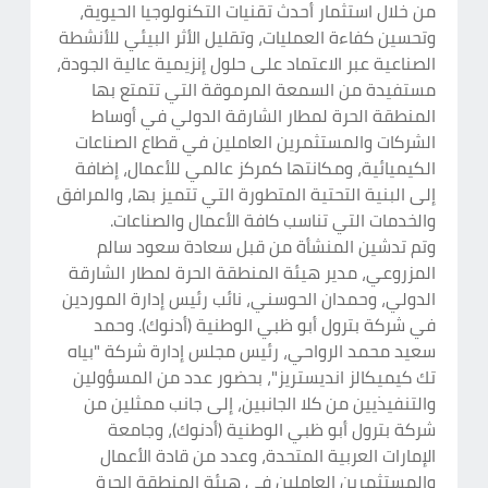
من خلال استثمار أحدث تقنيات التكنولوجيا الحيوية،
وتحسين كفاءة العمليات، وتقليل الأثر البيئي للأنشطة
الصناعية عبر الاعتماد على حلول إنزيمية عالية الجودة،
مستفيدة من السمعة المرموقة التي تتمتع بها
المنطقة الحرة لمطار الشارقة الدولي في أوساط
الشركات والمستثمرين العاملين في قطاع الصناعات
الكيميائية، ومكانتها كمركز عالمي للأعمال، إضافة
إلى البنية التحتية المتطورة التي تتميز بها، والمرافق
والخدمات التي تناسب كافة الأعمال والصناعات.
وتم تدشين المنشأة من قبل سعادة سعود سالم
المزروعي، مدير هيئة المنطقة الحرة لمطار الشارقة
الدولي، وحمدان الحوسني، نائب رئيس إدارة الموردين
في شركة بترول أبو ظبي الوطنية (أدنوك). وحمد
سعيد محمد الرواحي، رئيس مجلس إدارة شركة "بياه
تك كيميكالز انديستريز"، بحضور عدد من المسؤولين
والتنفيذيين من كلا الجانبين، إلى جانب ممثلين من
شركة بترول أبو ظبي الوطنية (أدنوك)، وجامعة
الإمارات العربية المتحدة، وعدد من قادة الأعمال
والمستثمرين العاملين في هيئة المنطقة الحرة