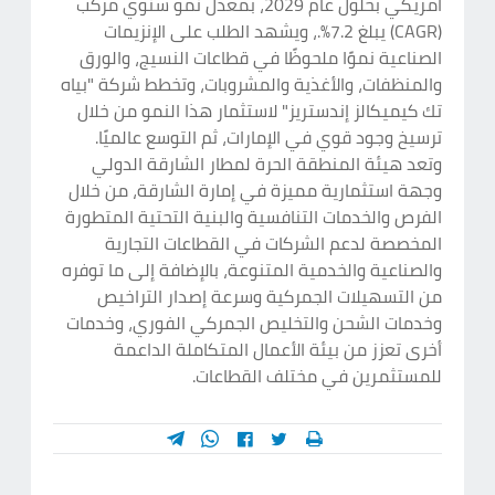
أمريكي بحلول عام 2029، بمعدل نمو سنوي مركب
(CAGR) يبلغ 7.2%.، ويشهد الطلب على الإنزيمات
الصناعية نموًا ملحوظًا في قطاعات النسيج، والورق
والمنظفات، والأغذية والمشروبات، وتخطط شركة "بياه
تك كيميكالز إندستريز" لاستثمار هذا النمو من خلال
ترسيخ وجود قوي في الإمارات، ثم التوسع عالميًا.
وتعد هيئة المنطقة الحرة لمطار الشارقة الدولي
وجهة استثمارية مميزة في إمارة الشارقة، من خلال
الفرص والخدمات التنافسية والبنية التحتية المتطورة
المخصصة لدعم الشركات في القطاعات التجارية
والصناعية والخدمية المتنوعة، بالإضافة إلى ما توفره
من التسهيلات الجمركية وسرعة إصدار التراخيص
وخدمات الشحن والتخليص الجمركي الفوري، وخدمات
أخرى تعزز من بيئة الأعمال المتكاملة الداعمة
للمستثمرين في مختلف القطاعات.