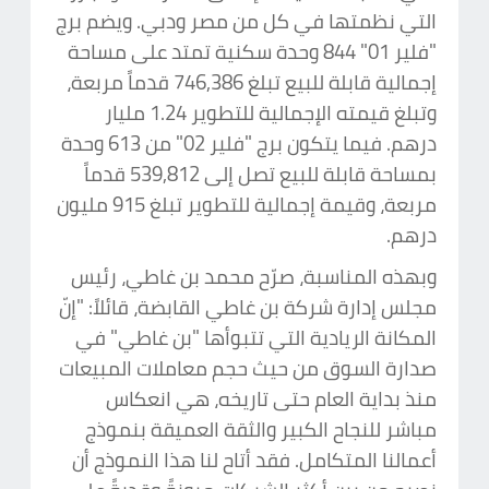
التي نظمتها في كل من مصر ودبي. ويضم برج
"فلير 01" 844 وحدة سكنية تمتد على مساحة
إجمالية قابلة للبيع تبلغ 746,386 قدماً مربعة،
وتبلغ قيمته الإجمالية للتطوير 1.24 مليار
درهم. فيما يتكون برج "فلير 02" من 613 وحدة
بمساحة قابلة للبيع تصل إلى 539,812 قدماً
مربعة، وقيمة إجمالية للتطوير تبلغ 915 مليون
درهم.
وبهذه المناسبة، صرّح محمد بن غاطي، رئيس
مجلس إدارة شركة بن غاطي القابضة، قائلاً: "إنّ
المكانة الريادية التي تتبوأها "بن غاطي" في
صدارة السوق من حيث حجم معاملات المبيعات
منذ بداية العام حتى تاريخه، هي انعكاس
مباشر للنجاح الكبير والثقة العميقة بنموذج
أعمالنا المتكامل. فقد أتاح لنا هذا النموذج أن