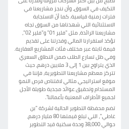
نصبح من بين أكثر الشركات مرونةً وقدرةً على
التكيف في السوق، وأن ننجز مشاريعنا في
فترات زمنية قياسية. كما أنّ الاستجابة
الاستثنائية التي شهدناها من السوق تجاه
مشاريعنا الرائدة، مثل "فلير 01" و"فلير 02"،
تؤكد استقرارنا المالي وقدرتنا على تقديم
قيمة ثابتة عبر مختلف فئات المشاريع العقارية.
وفي ظل تسارع الطلب ضمن النطاق السعري
الذي يتراوح بين 1 إلى 3 ملايين درهم، حيث
تتركز معظم مشاريعنا التطويرية، فإننا في
موقع استراتيجي مثالي لاقتناص فرص النمو
المستدام وتحقيق عوائد مجدية طويلة الأجل
لجميع الأطراف المعنية بأعمالنا".
تضم محفظة التطوير الحالية لشركة "بن
غاطي"، التي تبلغ قيمتها 80 مليار درهم،
حوالي 38,000 وحدة سكنية قيد التطوير