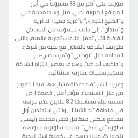
موزعة على أكثر من 38 مشروعاً في أبرز
المواقع الحيوية بدبي، مثل وسط مدينة دبي
و"الخليج التجاري" و"قرية جميرا الدائرية"
و"ميدان"، إلى جانب مجموعة من المساكن
الفاخرة التي تحمل علامات تجارية عالمية، والتي
طورتها الشركة بالتعاون مع نخبة من شركاء
الفخامة مثل "بوجاتي" و"مرسيدس-بنز"
و"جاكوب آند كو"، وهو ما يعكس التزام الشركة
بتقديم منتجات عقارية استثنائية.
وعززت الشركة محفظة مشاريعها قيد التطوير
من خلال الاستحواذ مؤخراً على قطعة أرض
ضخمة تبلغ مساحتها 8.2 ملايين قدم مربعة
في منطقة "ند الشبا 1"، والتي ستحتضن أول
مجتمع سكني متكامل ضمن مخطط رئيسي
تطوره "بن غاطي"، بقيمة تطويرية متوقعة
تتجاوز 25 مليار درهم، في خطوة استراتيجية