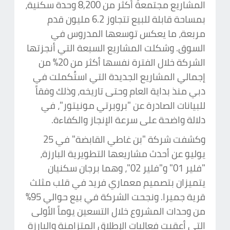
المشاريع مجتمعةً أكثر من 8,200 وحدة سكنية،
بمساحة قابلة للبيع تتجاوز 6.2 مليون قدم
مربعة، ما يعكس توسعها المدروس في
السوق. وشكلت المشاريع السبعة التي أنجزتها
الشركة خلال الفترة نفسها أكثر من 20% من
إجمالي المشاريع الجديدة التي استُكملت في
دبي منذ بداية العام وحتى تاريخه، وذلك وفقاً
للبيانات الصادرة عن "بروبرتي مونيتور"، في
دلالة واضحة على سرعة الإنجاز والكفاءة.
وكشفت شركة "بن غاطي القابضة" في 25
يوليو عن أحدث مشاريعها التطويرية البارزة،
"فلير 01" و"فلير 02"، وهما برجان سكنيان
يتميزان بتصميم معماري فريد في قلب مثلث
قرية جميرا. ونجحت الشركة في بيع حوالي 95%
من وحدات المشروع خلال التسعين يوماً الأولى
التي أعقبت فعاليات الإطلاق المتزامنة والبارزة