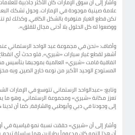
تكن قطع الغيار متوفرة بالشكل الكافي، وكذلك لم تتوفر
ووضعوا له كل الحلول بلا أدنى مجال للقلق».
اتفاقية قامت «شيري» العالمية بموجبها بتأسيس مس
المستودع الوحيد الأكبر من نوعه خارج الصين، وبه مخ
وتابع: «عبدالواحد الرستماني تتوسع في الإمارات الش
تعزز مكانة «شيري» ومجموعة الرستماني، وهو ما يجعل ل
إلى وجودنا في دبي وأبوظبي والشارقة، كما أن لدينا 4 مراكز للصيانة أحدها مخصص لخدمة عملاء الشركات».
أن هذا النمو كان مدعوماً بطرازين هما سلسلة تيجو، وكذ