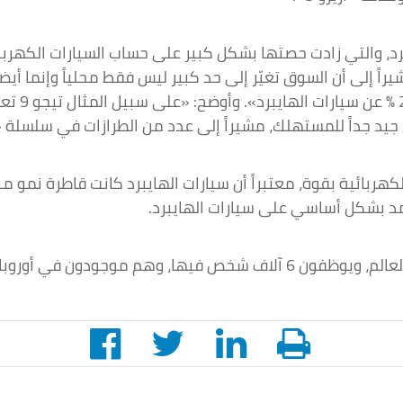
يبرد، والتي زادت حصتها بشكل كبير على حساب السيارات الكهر
لكهربائية بقوة، معتبراً أن سيارات الهايبرد كانت قاطرة نمو 
مد بشكل أساسي على سيارات الهايبرد.
وقال، إن «شيري» لديها 8 مراكز للبحث والتطوير في العالم، ويوظفون 6 آلاف