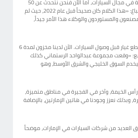
وأشار إلى أن سوق الإمارات كان الأكثر جاذبية للعلامات الصينية الجديد، وأنه في عام 2023 كان هناك 15 علامة صينية في مجال السيارات، أما الآن فنحن نتحدث عن 50
علامة صينية موجودة في الإمارات. وحول تشكك البعض في موضوع صيانة السيارات الكهربائية الصينية قال زاهر صباغ: «هذا الكلام كان صحيحاً قبل عام 2022، حيث لم
صنعون والمستوردون والوكلاء هذا الأمر جيداً،
وأضاف: «نحن في مجموعة عبد الواحد الرستماني عندما وقّعنا تعاقداً مع مجموعة «شيري» طلبنا منهم شحنتي قطع غيار قبل وصول السيارات. الآن لدينا مخزون لمدة 6
انقطاع في سلاسل التوريد لدينا ما يكفينا لمدة 6 أشهر مقبلة». وتابع: «وقعت مجموعة عبدالواحد الرستماني كذلك
يخدم السوق الخليجي والشرق الأوسط، وهو
 رأس الخيمة، وآخر في الفجيرة في مناطق متميزة،
 وبذلك نعزز وجودنا في هاتين الإمارتين، بالإضافة
ل 10 أشهر من العام الجاري بلغت 142 %، وهي نسبة نمو تفوق العديد من شركات السيارات في الإمارات، موضحاً