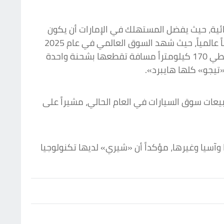
بائية، حيث يفضل المستهلك في الإمارات أن يكون
لديه سيارة «هايبرد» أكثر من السيارات الكهربائية، مشيراً إلى أن السوق تغيّر إلى حد كبير ليس فقط محلياً وإنما أيضاً عالمياً، حيث شهد السوق العالمي في عام 2025
انخفاضاً في نمو مبيعات السيارات الكهربائية بنسبة 2 % عن سيارات الهايبرد». وأوضح: «على سبيل المثال تيجو 9 تعطي 170 كيلومتراً مسافة تقطعها بشحنة واحدة
مبيعات سوق السيارات في العام الحالي، مشيراً على
 شخص فيها، وهم موجودون في أوروبا وآسيا وغيرها، مؤكداً أن «شيري» لديها تكنولوجيا