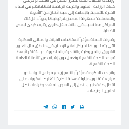
ورصدت الحملات نمطاً متكرراً يتمثل في استخدام خريجي
كليات الزراعة، العلوم، والتربية الرياضية لشهاداتهم في ادعاء
الخبرة بالتغذية، بالإضافة إلى ضبط أطنان من "الأدوية
والمكملات" مجهولة المصدر يتم تركيبها يدوياً داخل تلك
المراكز، مما تسبب في حالات فشل كلوي وتليف كبدي لبعض
الضحايا.
وتحولت الحملة مؤخراً لاستهداف الفيلات والمباني السكنية
التي يتم تحويلها لمراكز لعلاج الإدمان في مناطق مثل العبور،
الشروق، والمريوطية والقاهرة والمنصورة، حيث تفتقر لأبسط
قواعد الصحة النفسية وتعمل دون إشراف من "الأمانة العامة
للصحة النفسية.
واتجهت الحكومة مؤخراً بالتنسيق مع مجلس النواب نحو
مراجعة "قانون مزاولة مهنة الطب"، لتغليظ العقوبات على
انتحال صفة طبيب لتصل إلى السجن المشدد وغرامات تصل
لملايين الجنيهات.