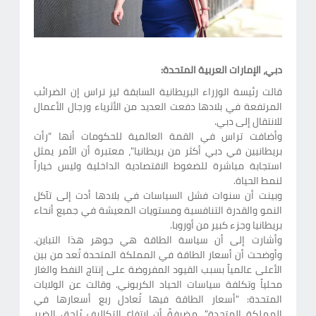
دبي، الإمارات العربية المتحدة:
قالت رئيسة الوزراء البريطانية السابقة ليز تراس إن الضرائب
المرتفعة في بلادها دفعت العديد من الأثرياء ورجال الأعمال
للانتقال إلى دبي.
وأضافت تراس في القمة العالمية للحكومات أنها “رأت
بريطانيين في دبي أكثر من بريطانيا"، معتبرة أن الأمر يمثل
استجابة مباشرة للضغوط الاقتصادية الداخلية وليس خياراً
لنمط الحياة.
وبينت أن سنوات فشل السياسات في بلادها أدت إلى تآكل
النمو والقدرة التنافسية ومستويات المعيشة في جميع أنحاء
بريطانيا وجزء كبير من أوروبا.
وأشارت إلى أن سياسة الطاقة هي جوهر هذا التباين.
وأوضحت أن أسعار الطاقة في المملكة المتحدة تُعد من بين
الأعلى عالمياً بسبب القيود المفروضة على إنتاج النفط والغاز
محلياً وتكلفة سياسات الحياد الكربوني. وقالت عن الولايات
المتحدة: "أسعار الطاقة فيها تُعادل ربع أسعارها في
المملكة المتحدة"، مضيفةً أن ارتفاع التكاليف يُلحق الضرر