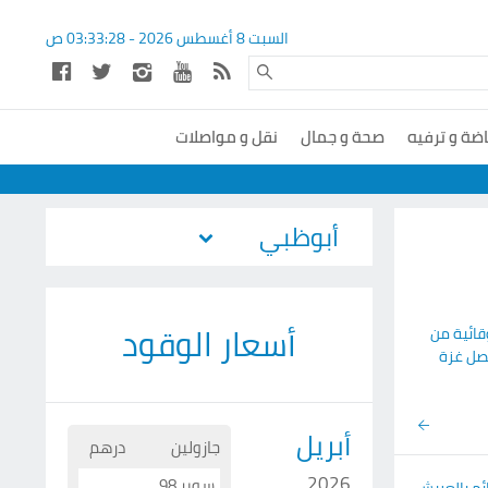
السبت 8 أغسطس 2026 -
03:33:29
ص
اضة و ترفيه
صحة و جمال
نقل و مواصلات
أسعار الوقود
قائية من
ل غزة
أبريل
جازولين
درهم
2026
سوبر 98