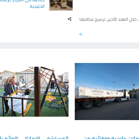
الخليجية
لال العقد الأخير، ترسيخ مكانتها
كأحد أكبر مشغلي الموانئ وسلاسل الإمداد في العالم، حيث أضافت خلال الفترة بين عامَي 2015
و2025 ما يقارب 30 مليون حاوية إلى طاقتها التشغيلية عبر محفظتها العالمية، بنمو يناهز 37%، فيما
وصل إنفاقها الرأسمالي خلال هذه الفترة إلى 17.4 مليار دولار (نحو 63.8 مليار درهم). ووفقاً لتقرير
د سجلت.
ملات علاجية ووقائية من
المستشفى الإماراتي العائم ب