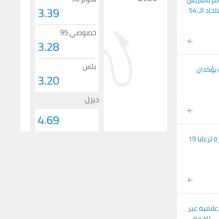
ئم بالعريش
3.39
د الـ 54
خصوصي 95
3.28
بلس
 يؤكدان
3.20
ديزل
4.69
أميركا توقف طلبات الهجرة لرعايا 19
علامية عبر
مي للقمة