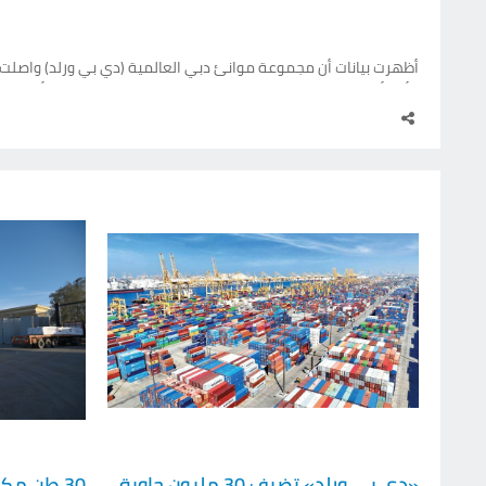
أظهرت بيانات أن مجموعة موانئ دبي العالمية (دي بي ورلد) واصلت، خ
صادر عن «دي بي ورلد»، حصلت «الإمارات اليوم» على نسخة منه، فق
«دي بي ورلد» تضيف 30 مليون حاوية
30 طن مك