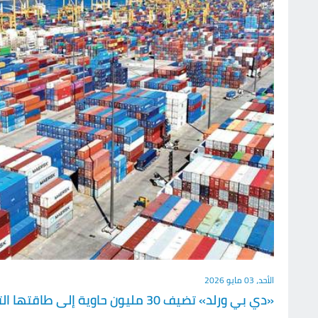
الأحد، 03 مايو 2026
«دي بي ورلد» تضيف 30 مليون حاوية إلى طاقتها التشغيلية بين 2015 و2025