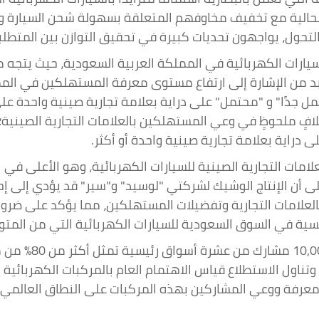
لحالية مع تخفيف مخاوفهم المتعلقة بسهولة شحن السيارة ونط
 التحول، يواجهون تحديات كبيرة في تحقيق التوازن بين المتطلب
يارات الكهربائية في المملكة العربية السعودية، حيث يتجه م
د من الإشارة إلى ارتفاع مستوى معرفة المستهلكين في المملك
"محتمل جدًا" و "محتمل" على دراية بعلامة تجارية صينية واحدة 
العلامات التجارية الصينية للسيارات الكهربائية، وهو الأعلى ف
رية الصينية في المملكة (16٪)". وأشار إلى أن الإنتاج الوشيك لشركتي "لوسيد" و"س
 بالعلامات التجارية وتفضيلات المستهلكين، مما يؤكد على ضر
سية في السوق السعودية للسيارات الكهربائية التي من المتوقع
شمل استطلاع أليكس
ل 1,000 مشارك لكل سوق. وتناول الاستطلاع قياس الاهتمام العام بالمركبات ال
معرفة ووعي المشاركين بهذه المركبات على النطاق العالمي.