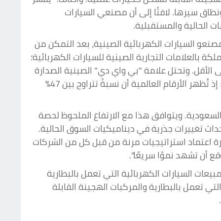
اق سيرها. لافتًا إلى أن مصنعي السيارات
ات الحالية والمستقبلية.
صنعو السيارات الكهربائية الصينية، بعد التمكن من
ة بالعلامات التجارية الصينية للسيارات الكهربائية؛
على الأقل. وتحتل علامة "بي واي دي" الصينية الصدارة
بين هذه العلامات التجارية. وتُشير هذه النتائج إلى اختلافٍ ملحوظٍ في وعي المستهلكين بالعلامات التجارية الصينية؛ إذ تُظهر الأرقام العالمية أن نسبةً تتراوح بين 47%
ي السعودية. ويتوافق هذا مع الارتفاع الملحوظ لحصة
ير" قد يؤدي إلى إحداث تغييرات جذرية في ديناميكيات السوق الحالية.
ورة اعتماد استراتيجيات مرنة من قبل كل من الشركات
 أن تشهد نموًا سريعًا".
 بارتنرز، وهو الثالث من نوعه، 10,000 مشارك من عشرة أسواق رئيسية تمثل أكثر من 80% من مبيعات السيارات الكهربائية التي تعمل بالبطارية
كهربائية التي تعمل بالبطارية والمركبات الهجينة القابلة