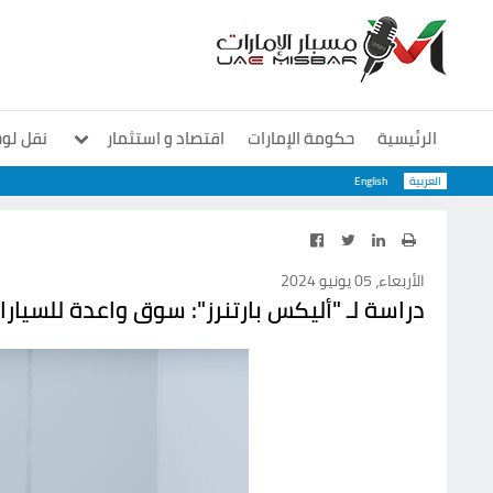
الرئيسية
حكومة الإمارات
اقتصاد و استثمار
نقل لو
العربية
English
معارض و مؤتمرات
منوعات
سوشيال
الأربعاء، 05 يونيو 2024
دراسة لـ "أليكس بارتنرز": سوق واعدة للسيار