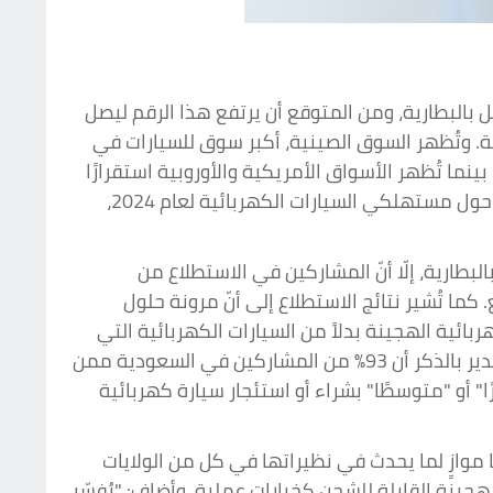
ة تعمل بالبطارية، ومن المتوقع أن يرتفع هذا الرقم ليصل
ت القادمة. وتُظهر السوق الصينية، أكبر سوق للسيارات في
تي تعمل بالبطارية، بينما تُظهر الأسواق الأمريكية والأوروبية استقرارًا
في رغبة المستهلكين في شراء هذا النوع من المركبات بحدود ال 35% إلى 43%. جاء ذلك وفقًا لاستطلاع رأي عالمي حول مستهلكي السيارات الكهربائية لعام 2024،
بطارية، إلّا أنّ المشاركين في الاستطلاع من
ما تُشير نتائج الاستطلاع إلى أنّ مرونة حلول
ائية الهجينة بدلاً من السيارات الكهربائية التي
تعمل بالبطارية، وهو ما يتوافق مع اتجاهات عالمية مماثلة في كلٍّ من الولايات المتحدة الأمريكية وأوروبا. ومن الجدير بالذكر أن 93% من المشاركين في السعودية ممن
رًا" أو "متوسطًا" بشراء أو استئجار سيارة كهربائية
 موازٍ لما يحدث في نظيراتها في كل من الولايات
الهجينة القابلة للشحن كخيارات عملية. وأضاف: "يُفسّر