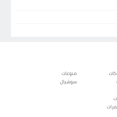
كات
منوعات
سوشيال
ت
مرات