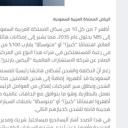
الرياض، المملكة العربية السعودية:
أظهر 7 من كل 10 من سكان المملكة العر
إلى 85٪ بحلول عام 2035، مما يش
العالم، 
الصادر عن شركة الاستشارات العالمية "أليكس بارتنرز".
رغم أنّ التكلفة والشحن تُشكلان هاجسًا رئيسيًا للمسته
السعودية قد أظهروا، إضافةً إلى هذين العاملين، مخاوف
الشحن ونطاق سير المركبات يُعدّان من العوامل الرئيس
أظهروا اهتمامًا "كبيرًا" أو "متوسطًا" بامتلاك السيارات
هجينة قابلة للشحن كخيارهم التالي.
في هذا الصدد أشار أليساندرو ميساجليا، شريك ومدير إ
المتحدة وأوروبا، حيث يُبدي مشترو السيارات الكهربائية