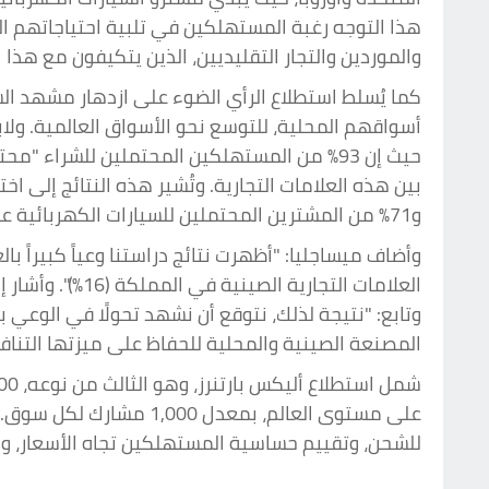
هذا التوجه رغبة المستهلكين في تلبية احتياجاتهم ا
والموردين والتجار التقليديين، الذين يتكيفون مع هذا
كما يُسلط استطلاع الرأي الضوء على ازدهار مشهد الس
أسواقهم المحلية، للتوسع نحو الأسواق العالمية. ولاب
حيث إن 93% من المستهلكين المحتملين للشراء 
و71% من المشترين المحتملين للسيارات الكهربائية على دراية بعلامة تجارية صينية واحدة أو أكثر.
وأضاف ميساجليا: "أظهرت نتائج دراستنا وعياً كبيراً ب
العلامات التجا
وتابع: "نتيجة لذلك، نتوقع أن نشهد تحولًا في الوعي
المصنعة الصينية والمحلية للحفاظ على ميزتها التناف
على مستوى العالم، بمعد
للشحن، وتقييم حساسية المستهلكين تجاه الأسعار، و